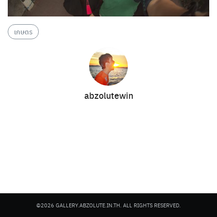
เกษตร
Search
Search
for:
abzolutewin
©2026 GALLERY.ABZOLUTE.IN.TH. ALL RIGHTS RESERVED.